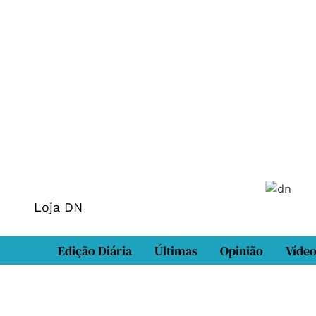
Loja DN
Edição Diária
Últimas
Opinião
Víde