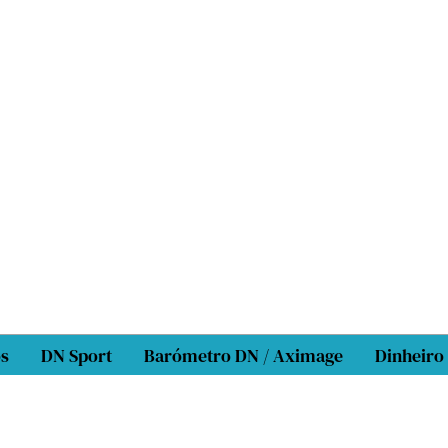
os
DN Sport
Barómetro DN / Aximage
Dinheiro