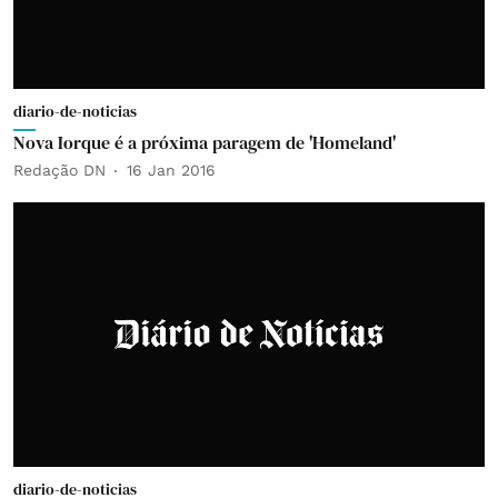
diario-de-noticias
Nova Iorque é a próxima paragem de 'Homeland'
Redação DN
16 Jan 2016
diario-de-noticias