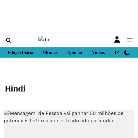
Edição Diária
Últimas
Opinião
Vídeos
DN Sport
Hindi