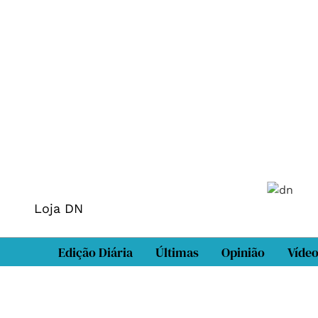
Loja DN
Edição Diária
Últimas
Opinião
Víde