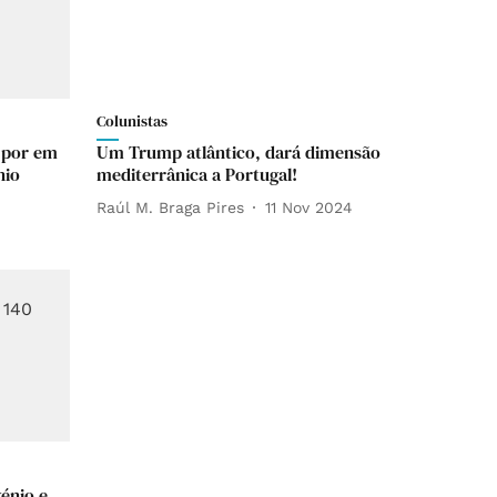
Colunistas
 por em
Um Trump atlântico, dará dimensão
nio
mediterrânica a Portugal!
Raúl M. Braga Pires
11 Nov 2024
génio e