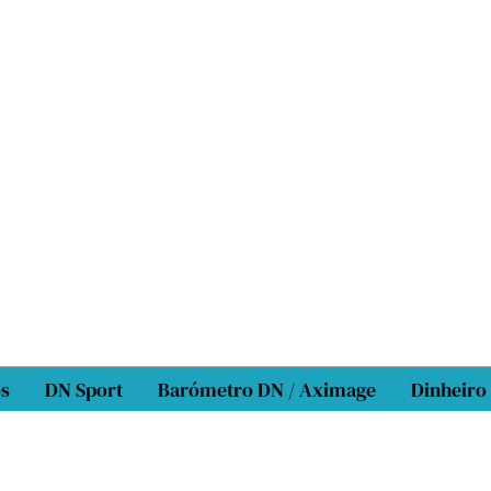
os
DN Sport
Barómetro DN / Aximage
Dinheiro