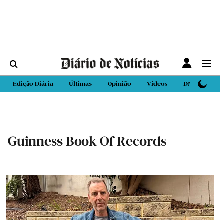
Edição Diária
Últimas
Opinião
Vídeos
DN Sport
Guinness Book Of Records