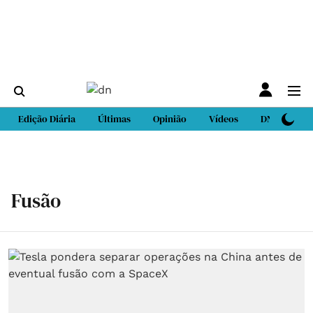
Edição Diária
Últimas
Opinião
Vídeos
DN Sport
Fusão