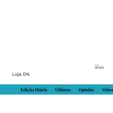
Loja DN
Edição Diária
Últimas
Opinião
Víde