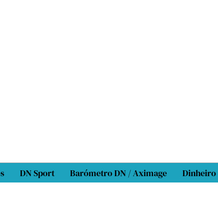
os
DN Sport
Barómetro DN / Aximage
Dinheiro