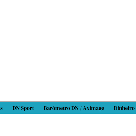
os
DN Sport
Barómetro DN / Aximage
Dinheiro