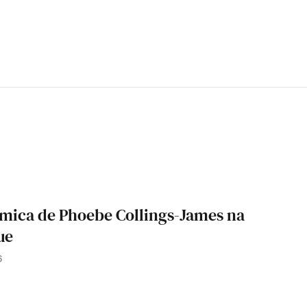
âmica de Phoebe Collings-James na
ue
6