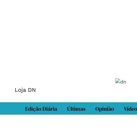
Loja DN
Edição Diária
Últimas
Opinião
Víde