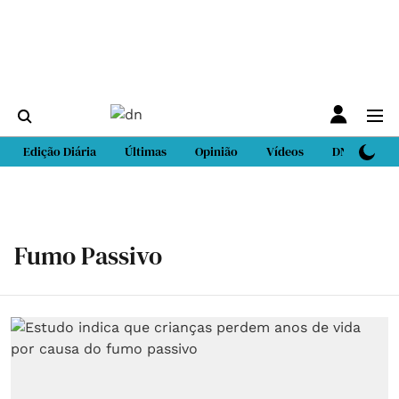
Edição Diária
Últimas
Opinião
Vídeos
DN Sport
Fumo Passivo