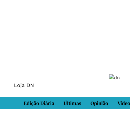
Loja DN
Edição Diária
Últimas
Opinião
Víde