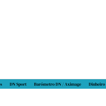
os
DN Sport
Barómetro DN / Aximage
Dinheiro