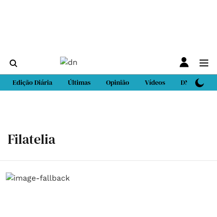
Edição Diária
Últimas
Opinião
Vídeos
DN Sport
Filatelia