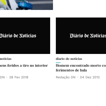
noticias
diario-de-noticias
ns feridos a tiro no interior
Homem encontrado morto c
ferimentos de bala
 DN
28 Fev 2018
Redação DN
04 Dez 2013