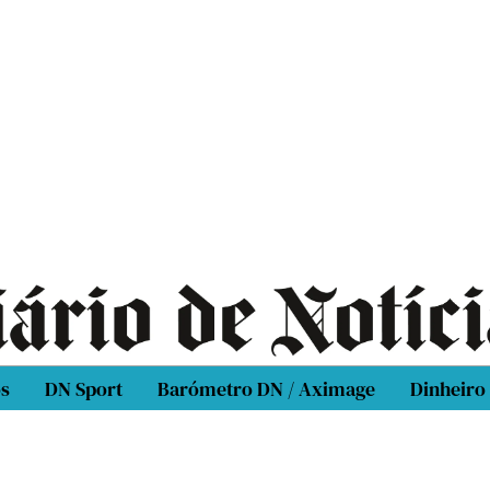
os
DN Sport
Barómetro DN / Aximage
Dinheiro