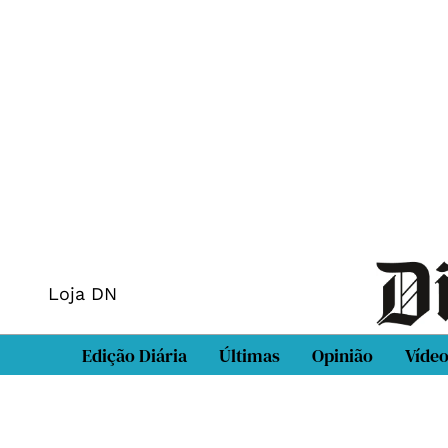
Loja DN
Edição Diária
Últimas
Opinião
Víde