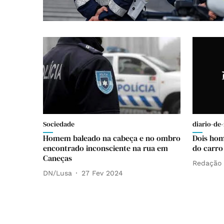
Sociedade
diario-de-
Homem baleado na cabeça e no ombro
Dois home
encontrado inconsciente na rua em
do carro
Caneças
Redação
DN/Lusa
27 Fev 2024