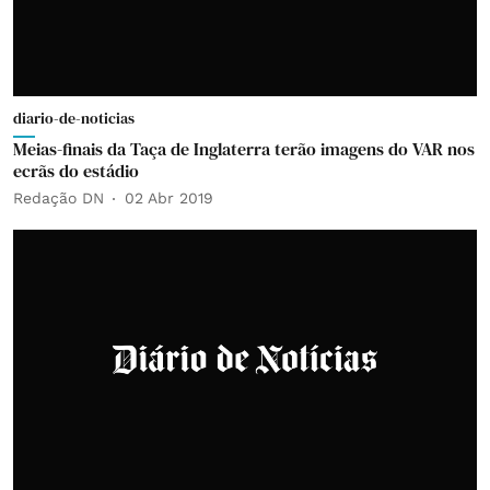
diario-de-noticias
Meias-finais da Taça de Inglaterra terão imagens do VAR nos
ecrãs do estádio
Redação DN
02 Abr 2019