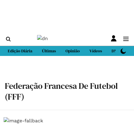
Edição Diária
Últimas
Opinião
Vídeos
DN Sport
Federação Francesa De Futebol
(FFF)