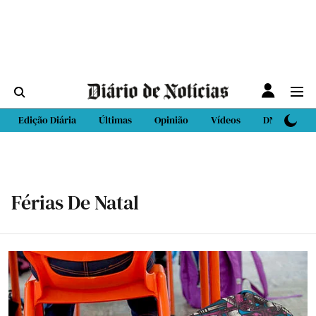
Edição Diária
Últimas
Opinião
Vídeos
DN Sport
Férias De Natal