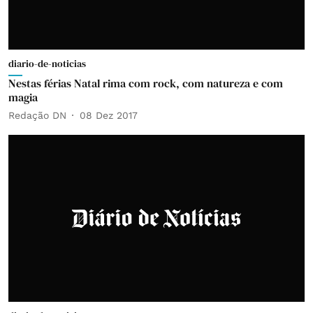
diario-de-noticias
Nestas férias Natal rima com rock, com natureza e com
magia
Redação DN
08 Dez 2017