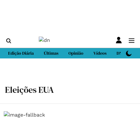
Edição Diária
Últimas
Opinião
Vídeos
DN Sport
Eleições EUA