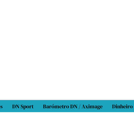
os
DN Sport
Barómetro DN / Aximage
Dinheiro