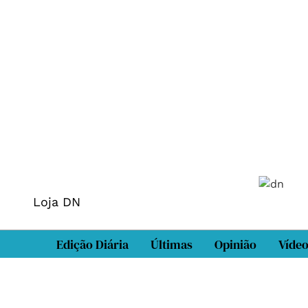
Loja DN
Edição Diária
Últimas
Opinião
Víde