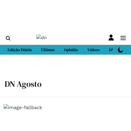
Edição Diária
Últimas
Opinião
Vídeos
DN Sport
DN Agosto