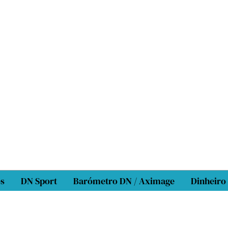
os
DN Sport
Barómetro DN / Aximage
Dinheiro