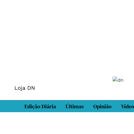
Loja DN
Edição Diária
Últimas
Opinião
Víde