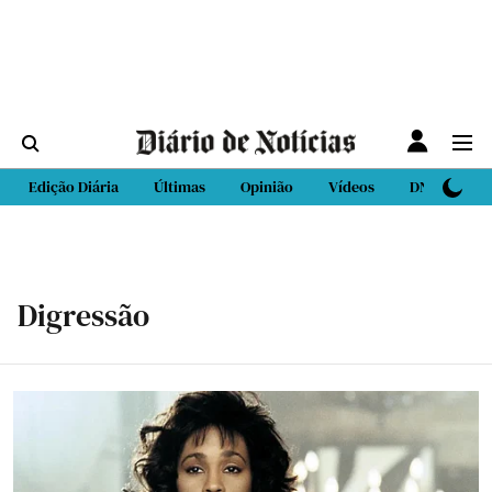
Edição Diária
Últimas
Opinião
Vídeos
DN Sport
Digressão