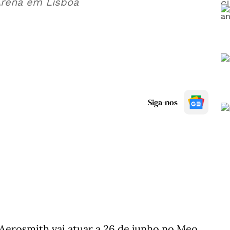
Arena em Lisboa
Siga-nos
erosmith vai atuar a 26 de junho no Meo