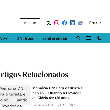
Assine
Entrar
 Vivo
DN Brasil
Conferências
DN LAB
Class
rtigos Relacionados
Memória DN: Para o turista e
não só... Quando o Elevador
da Glória fez 130 anos
Redação DN
24 Out 2015