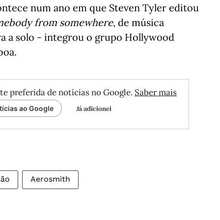
ontece num ano em que Steven Tyler editou
omebody from somewhere
, de música
ra a solo - integrou o grupo Hollywood
boa.
te preferida de notícias no Google.
Saber mais
Já adicionei
tícias ao Google
são
Aerosmith