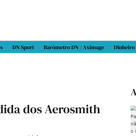
os
DN Sport
Barómetro DN / Aximage
Dinheiro
A
dida dos Aerosmith