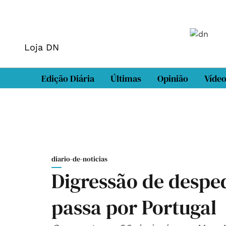
Loja DN
Edição Diária
Últimas
Opinião
Víde
diario-de-noticias
Digressão de despe
passa por Portugal