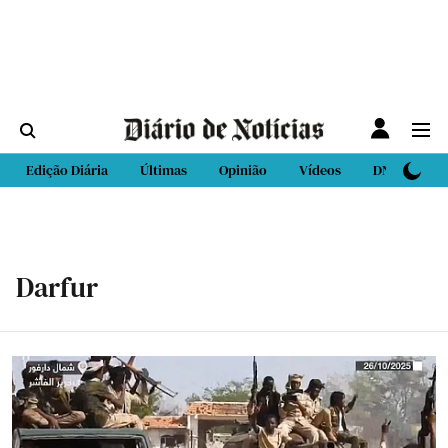
Edição Diária
Últimas
Opinião
Vídeos
DN Sport
Darfur