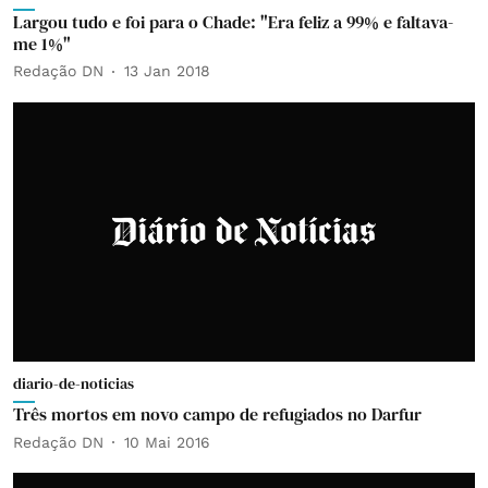
Largou tudo e foi para o Chade: "Era feliz a 99% e faltava-
me 1%"
Redação DN
13 Jan 2018
diario-de-noticias
Três mortos em novo campo de refugiados no Darfur
Redação DN
10 Mai 2016