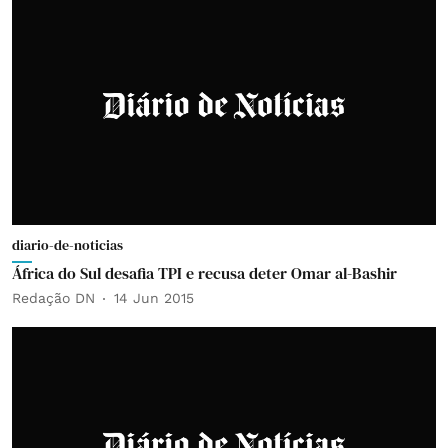
diario-de-noticias
África do Sul desafia TPI e recusa deter Omar al-Bashir
Redação DN
14 Jun 2015