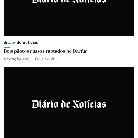
diario-de-noticias
Dois pilotos russos raptados no Darfur
Redação DN
03 Fev 2015