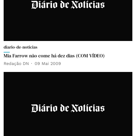
diario-de-noticias
Mia Farrow não come há dez dias (COM VÍDEO)
Redação DN
09 Mai 2009