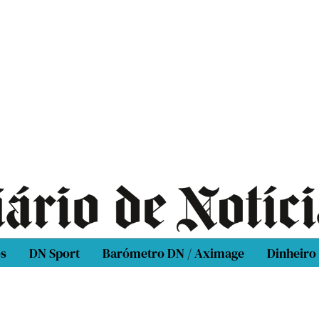
os
DN Sport
Barómetro DN / Aximage
Dinheiro