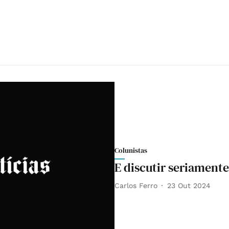
Colunistas
E discutir seriament
Carlos Ferro
23 Out 2024