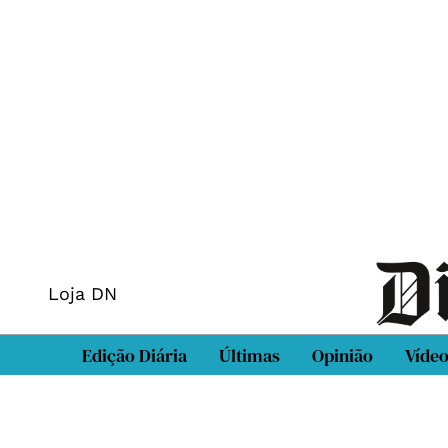
Loja DN
Edição Diária
Últimas
Opinião
Víde