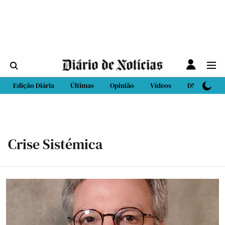
Edição Diária
Últimas
Opinião
Vídeos
DN Sport
Crise Sistémica