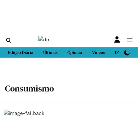
Edição Diária
Últimas
Opinião
Vídeos
DN Sport
Consumismo