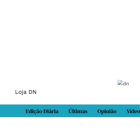
Loja DN
Edição Diária
Últimas
Opinião
Víde