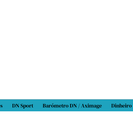
os
DN Sport
Barómetro DN / Aximage
Dinheiro