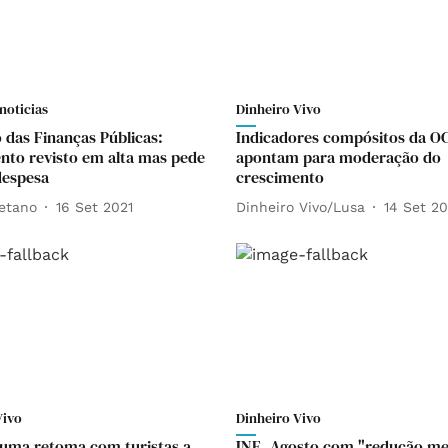
noticias
Dinheiro Vivo
 das Finanças Públicas:
Indicadores compósitos da O
nto revisto em alta mas pede
apontam para moderação do
despesa
crescimento
etano
16 Set 2021
Dinheiro Vivo/Lusa
14 Set 20
Vivo
Dinheiro Vivo
 uma retoma com turistas a
INE. Agosto com "redução m