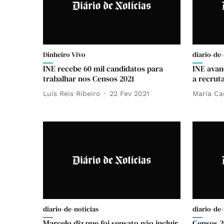
Dinheiro Vivo
diario-de-
INE recebe 60 mil candidatos para
INE avan
trabalhar nos Censos 2021
a recrut
Luís Reis Ribeiro
22 Fev 2021
Maria Ca
diario-de-noticias
diario-de-
Marcelo diz que foi sensato não incluir
Censos 2