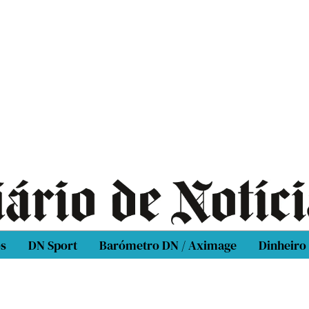
os
DN Sport
Barómetro DN / Aximage
Dinheiro