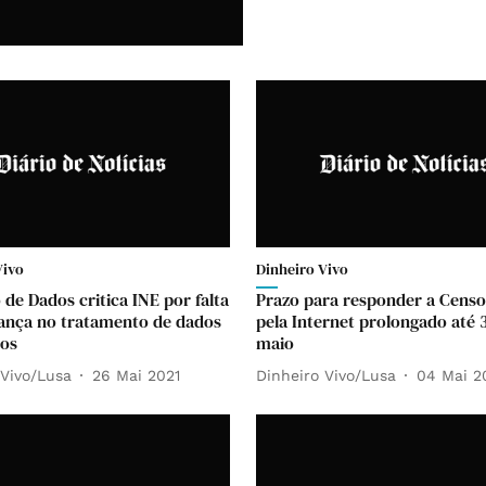
Vivo
Dinheiro Vivo
 de Dados critica INE por falta
Prazo para responder a Censo
ança no tratamento de dados
pela Internet prolongado até 
sos
maio
 Vivo/Lusa
26 Mai 2021
Dinheiro Vivo/Lusa
04 Mai 2