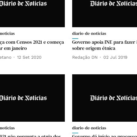
noticias
diario-de-noticias
ça com Censos 2021 e começa
Governo apoia INE para fazer 
ar em janeiro
sobre origem étnica
etano
12 Set 2020
Redação DN
02 Jul 2019
noticias
diario-de-noticias
021 não pergunta a etnia dos
Governo dá início ao processo