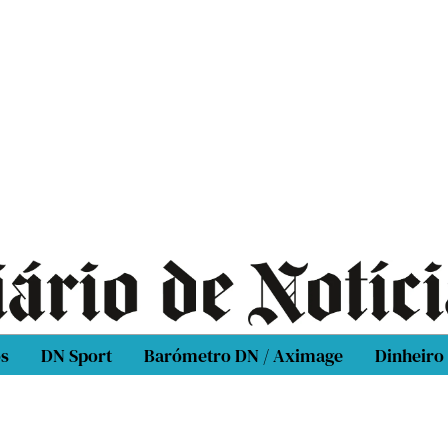
os
DN Sport
Barómetro DN / Aximage
Dinheiro