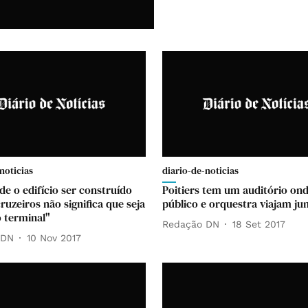
noticias
diario-de-noticias
de o edifício ser construído
Poitiers tem um auditório on
ruzeiros não significa que seja
público e orquestra viajam ju
 terminal"
Redação DN
18 Set 2017
 DN
10 Nov 2017