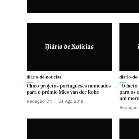
diario-de-noticias
diario-de-
Cinco projetos portugueses nomeados
"O facto 
para o prémio Mies van der Rohe
para os c
um mero
Redação DN
24 Ago 2018
Redação