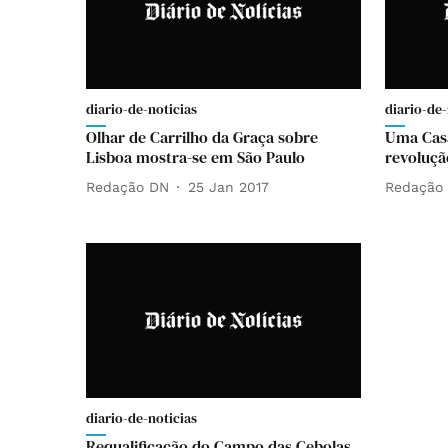
diario-de-noticias
diario-de-
Olhar de Carrilho da Graça sobre
Uma Casa
Lisboa mostra-se em São Paulo
revoluçã
Redação DN
25 Jan 2017
Redação
diario-de-noticias
Requalificação do Campo das Cebolas