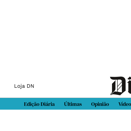
Loja DN
Edição Diária
Últimas
Opinião
Víde