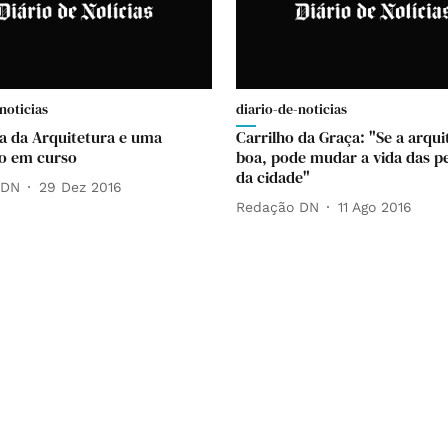
noticias
diario-de-noticias
 da Arquitetura e uma
Carrilho da Graça: "Se a arqui
o em curso
boa, pode mudar a vida das p
da cidade"
 DN
29 Dez 2016
Redação DN
11 Ago 2016