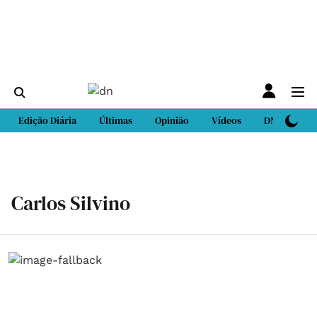
Edição Diária
Últimas
Opinião
Vídeos
DN Sport
Carlos Silvino