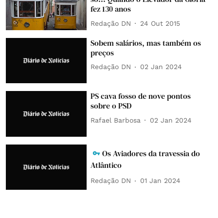
fez 130 anos
Redação DN
24 Out 2015
Sobem salários, mas também os
preços
Redação DN
02 Jan 2024
PS cava fosso de nove pontos
sobre o PSD
Rafael Barbosa
02 Jan 2024
Os Aviadores da travessia do
Atlântico
Redação DN
01 Jan 2024