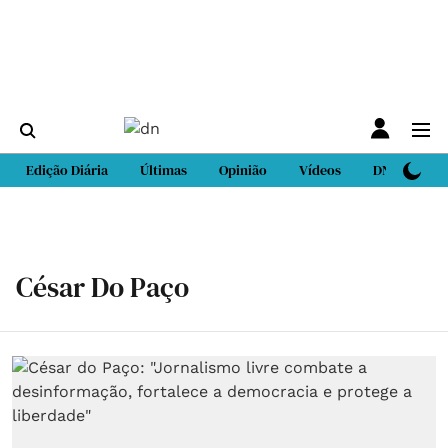
Edição Diária
Últimas
Opinião
Vídeos
DN Sport
César Do Paço