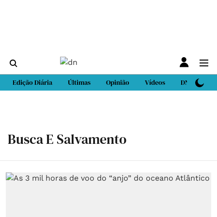
Edição Diária
Últimas
Opinião
Vídeos
DN Sport
Busca E Salvamento