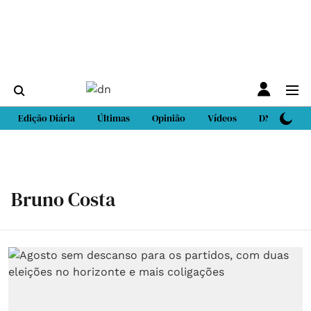
Edição Diária
Últimas
Opinião
Vídeos
DN Sport
Bruno Costa