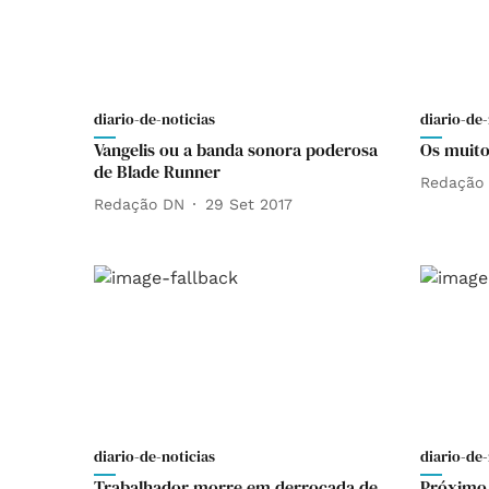
diario-de-noticias
diario-de-
Vangelis ou a banda sonora poderosa
Os muito
de Blade Runner
Redação
Redação DN
29 Set 2017
diario-de-noticias
diario-de-
Trabalhador morre em derrocada de
Próximo