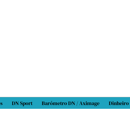
os
DN Sport
Barómetro DN / Aximage
Dinheiro