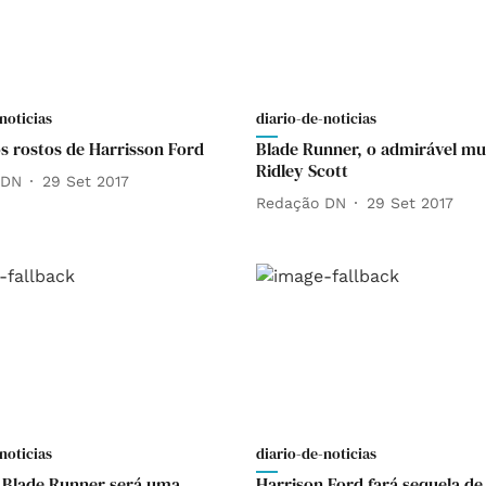
noticias
diario-de-noticias
s rostos de Harrisson Ford
Blade Runner, o admirável m
Ridley Scott
 DN
29 Set 2017
Redação DN
29 Set 2017
noticias
diario-de-noticias
 Blade Runner será uma
Harrison Ford fará sequela de