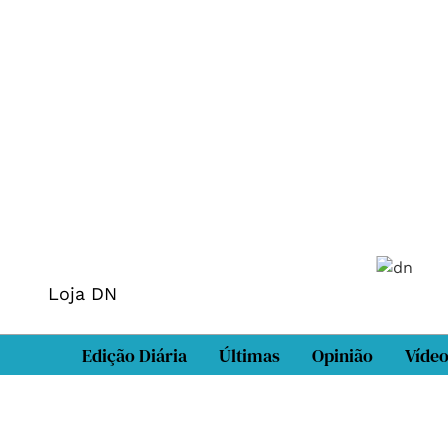
Loja DN
Edição Diária
Últimas
Opinião
Víde