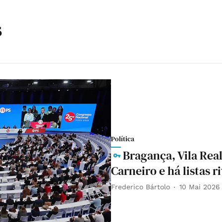
s
Política
Bragança, Vila Rea
Carneiro e há listas r
Frederico Bártolo
10 Mai 2026