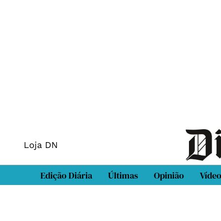
Loja DN
Edição Diária
Últimas
Opinião
Víde