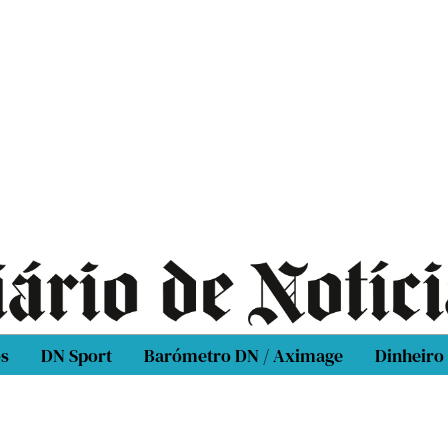
os
DN Sport
Barómetro DN / Aximage
Dinheiro