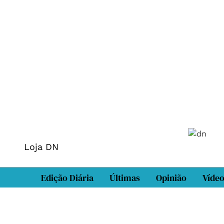
Loja DN
Edição Diária
Últimas
Opinião
Víde