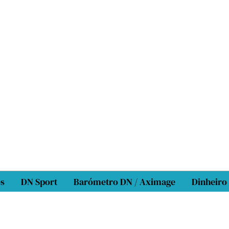
os
DN Sport
Barómetro DN / Aximage
Dinheiro