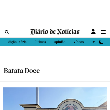
Edição Diária
Últimas
Opinião
Vídeos
DN Sport
Batata Doce