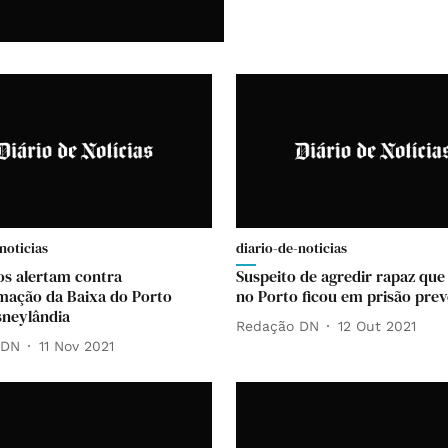
noticias
diario-de-noticias
os alertam contra
Suspeito de agredir rapaz qu
mação da Baixa do Porto
no Porto ficou em prisão prev
neylândia
Redação DN
12 Out 2021
 DN
11 Nov 2021