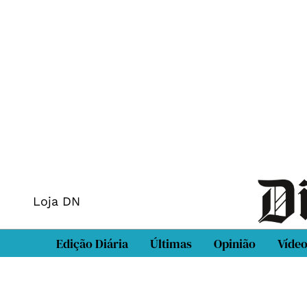
Loja DN
Edição Diária
Últimas
Opinião
Víde