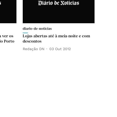
diario-de-noticias
a ver os
Lojas abertas até à meia-noite e com
do Porto
descontos
Redação DN
03 Out 2012