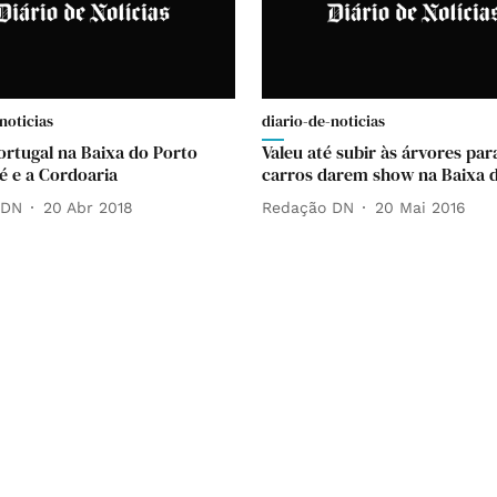
noticias
diario-de-noticias
Portugal na Baixa do Porto
Valeu até subir às árvores par
Sé e a Cordoaria
carros darem show na Baixa 
 DN
20 Abr 2018
Redação DN
20 Mai 2016