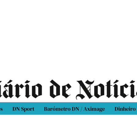
os
DN Sport
Barómetro DN / Aximage
Dinheiro