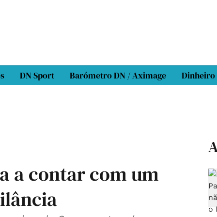
os
DN Sport
Barómetro DN / Aximage
Dinheiro
A
sa a contar com um
ilância