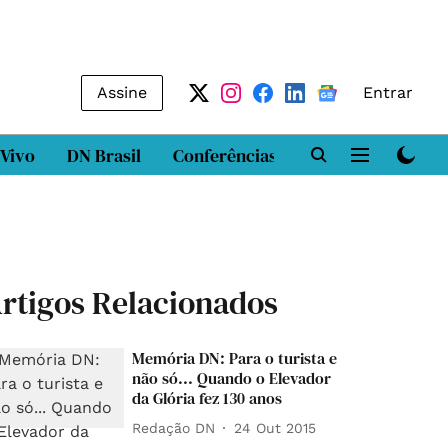
Assine
Entrar
 Vivo
DN Brasil
Conferências
DN LAB
Class
rtigos Relacionados
Memória DN: Para o turista e
não só... Quando o Elevador
da Glória fez 130 anos
Redação DN
24 Out 2015