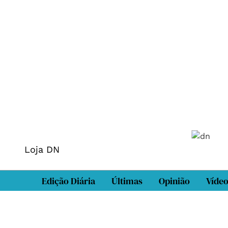
Loja DN
Edição Diária
Últimas
Opinião
Víde