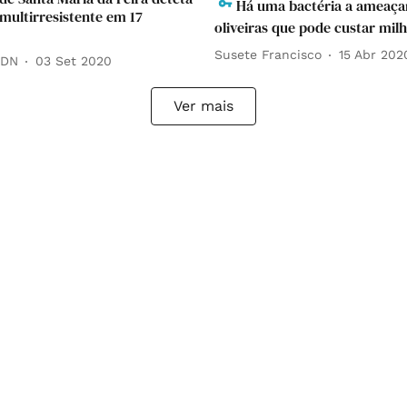
Há uma bactéria a ameaça
 multirresistente em 17
oliveiras que pode custar mil
Susete Francisco
15 Abr 202
 DN
03 Set 2020
Ver mais