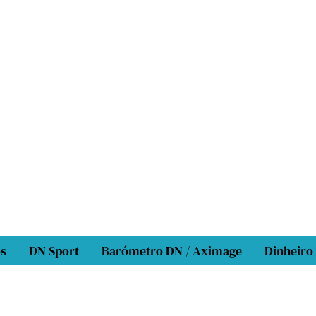
os
DN Sport
Barómetro DN / Aximage
Dinheiro