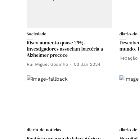
Sociedade
diario-de-
Risco aumenta quase 25%.
Descober
Investigadores associam bactéria a
mundo. P
Alzheimer precoce
Redação
Rui Miguel Godinho
03 Jan 2024
diario-de-noticias
diario-de-
Bactéria escapou de laboratório e
Hospital