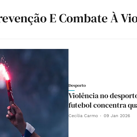
revenção E Combate À Vio
Desporto
Violência no desporto
futebol concentra qu
Cecília Carmo
09 Jan 2026