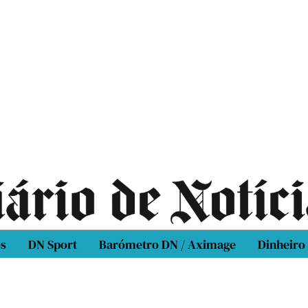
os
DN Sport
Barómetro DN / Aximage
Dinheiro