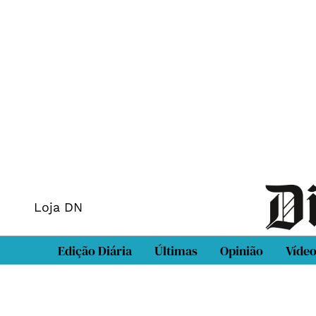
Loja DN
Edição Diária
Últimas
Opinião
Víde