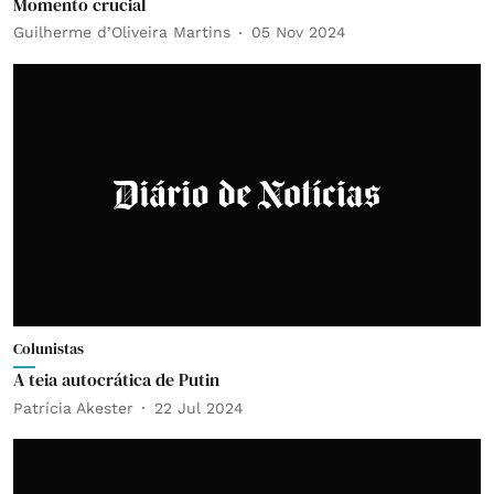
Momento crucial
Guilherme d’Oliveira Martins
05 Nov 2024
Colunistas
A teia autocrática de Putin
Patrícia Akester
22 Jul 2024