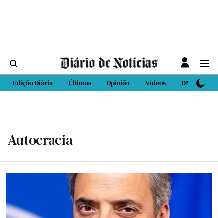
Edição Diária
Últimas
Opinião
Vídeos
DN Sport
Autocracia