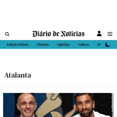
Edição Diária
Últimas
Opinião
Vídeos
DN Sport
Atalanta