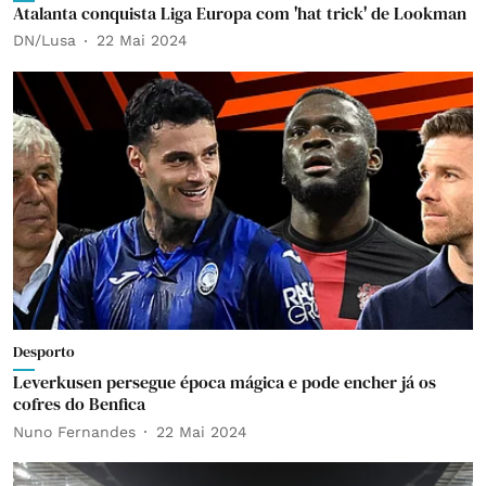
Atalanta conquista Liga Europa com 'hat trick' de Lookman
DN/Lusa
22 Mai 2024
Desporto
Leverkusen persegue época mágica e pode encher já os
cofres do Benfica
Nuno Fernandes
22 Mai 2024