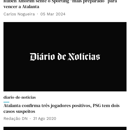
Rúben Amorim sente o Sporting “mais preparado” para
vencer a Atalanta
Carlos Nogueira
05 Mar 2024
diario-de-noticias
Atalanta confirma três jogadores positivos, PSG tem dois
casos suspeitos
Redação DN
31 Ago 2020