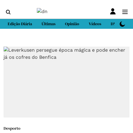
Edição Diária
Últimas
Opinião
Vídeos
DN Sport
Desporto