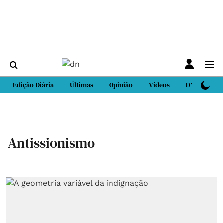
Edição Diária
Últimas
Opinião
Vídeos
DN Sport
Antissionismo