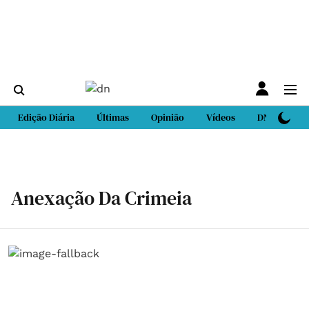
Edição Diária
Últimas
Opinião
Vídeos
DN Sport
Anexação Da Crimeia