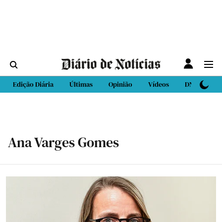
Edição Diária
Últimas
Opinião
Vídeos
DN Sport
Ana Varges Gomes