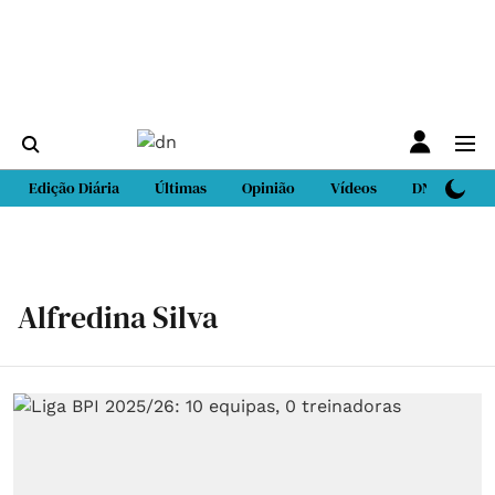
Edição Diária
Últimas
Opinião
Vídeos
DN Sport
Alfredina Silva