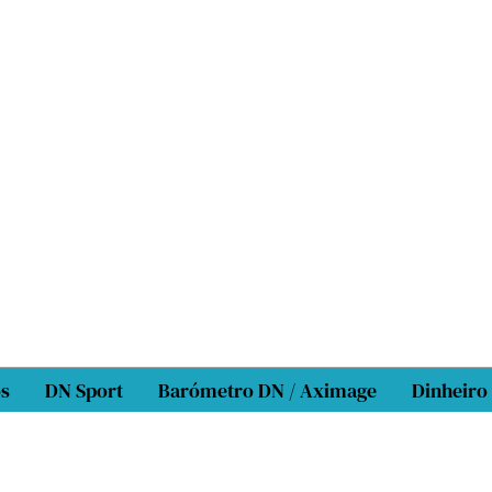
os
DN Sport
Barómetro DN / Aximage
Dinheiro