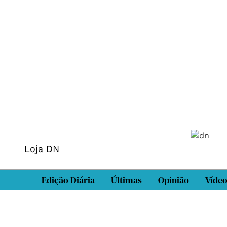
Loja DN
Edição Diária
Últimas
Opinião
Víde