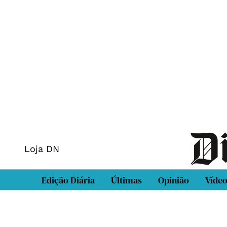
Loja DN
Edição Diária
Últimas
Opinião
Víde