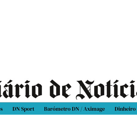
os
DN Sport
Barómetro DN / Aximage
Dinheiro